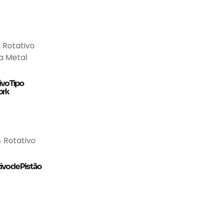
vo Tipo
ork
vo de Pistão