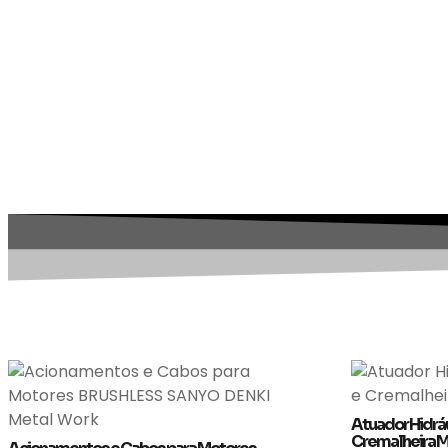
Atuador Hidráu
Cremalheira M