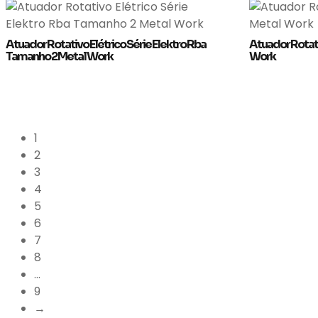
Atuador Rotativo Elétrico Série Elektro Rba
Atuador Rotati
Tamanho 2 Metal Work
Work
1
2
3
4
5
6
7
8
...
9
→