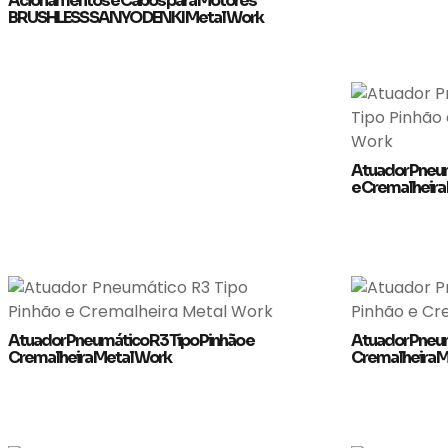
Acionamentos e Cabos para Motores
BRUSHLESS SANYO DENKI Metal Work
Atuador Pneum
e Cremalheira
Atuador Pneumático R3 Tipo Pinhão e
Atuador Pneum
Cremalheira Metal Work
Cremalheira M