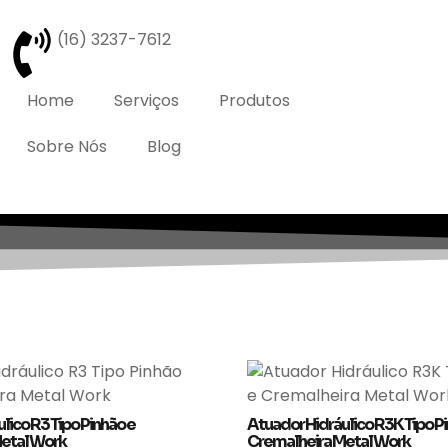
(16) 3237-7612
Home
Serviços
Produtos
Sobre Nós
Blog
lico R3 Tipo Pinhão e
Atuador Hidráulico R3K Tipo P
etal Work
Cremalheira Metal Work