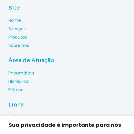
Site
Home
Serviços
Produtos
Sobre Nós
Área de Atuação
Pneumática
Hidráulica
Elétrica
Linha
Hydac
Sua privacidade é importante para nós
Wika
Pepperl Fuchs