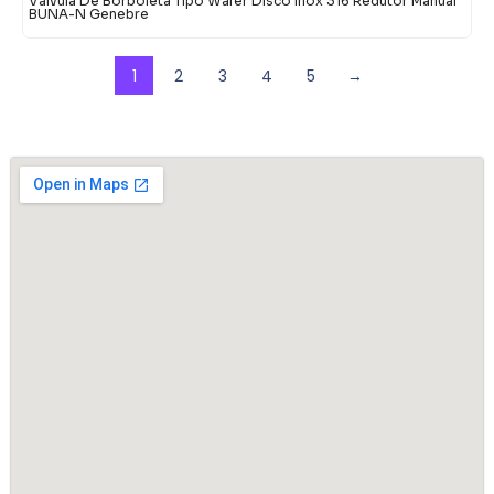
Válvula De Borboleta Tipo Wafer Disco Inox 316 Redutor Manual
BUNA-N Genebre
1
2
3
4
5
→