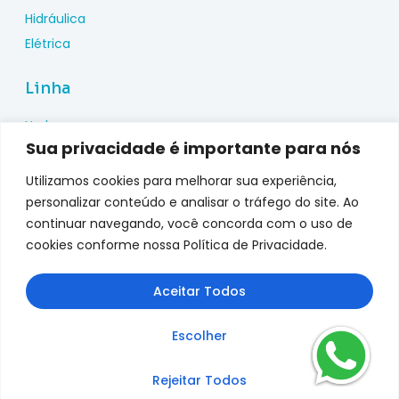
Hidráulica
Elétrica
Linha
Hydac
Sua privacidade é importante para nós
Wika
Pepperl Fuchs
Utilizamos cookies para melhorar sua experiência,
Metal Work
personalizar conteúdo e analisar o tráfego do site. Ao
continuar navegando, você concorda com o uso de
Metalplan
cookies conforme nossa Política de Privacidade.
Top Fusion
Genebre
Aceitar Todos
jefferson
Escolher
Rejeitar Todos
Copyright © 2025