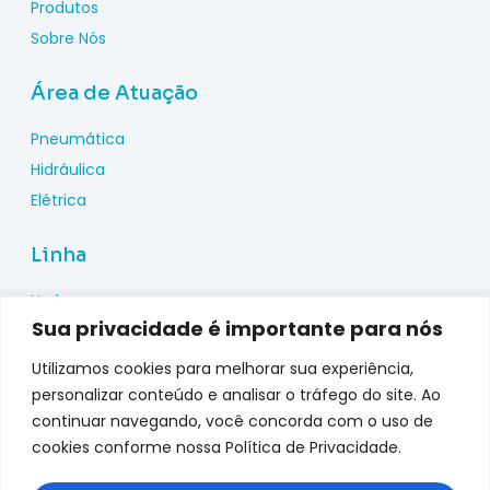
Produtos
Sobre Nós
Área de Atuação
Pneumática
Hidráulica
Elétrica
Linha
Hydac
Sua privacidade é importante para nós
Wika
Pepperl Fuchs
Utilizamos cookies para melhorar sua experiência,
Metal Work
personalizar conteúdo e analisar o tráfego do site. Ao
continuar navegando, você concorda com o uso de
Metalplan
cookies conforme nossa Política de Privacidade.
Top Fusion
Genebre