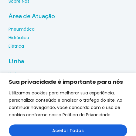
Sobre Nós
Área de Atuação
Pneumática
Hidráulica
Elétrica
Linha
Hydac
Sua privacidade é importante para nós
Wika
Pepperl Fuchs
Utilizamos cookies para melhorar sua experiência,
Metal Work
personalizar conteúdo e analisar o tráfego do site. Ao
continuar navegando, você concorda com o uso de
Metalplan
cookies conforme nossa Política de Privacidade.
Top Fusion
Genebre
Aceitar Todos
jefferson