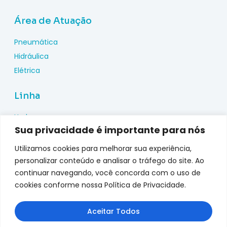
Área de Atuação
Pneumática
Hidráulica
Elétrica
Linha
Hydac
Sua privacidade é importante para nós
Wika
Pepperl Fuchs
Utilizamos cookies para melhorar sua experiência,
Metal Work
personalizar conteúdo e analisar o tráfego do site. Ao
continuar navegando, você concorda com o uso de
Metalplan
cookies conforme nossa Política de Privacidade.
Top Fusion
Genebre
Aceitar Todos
jefferson