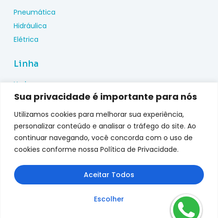
Pneumática
Hidráulica
Elétrica
Linha
Hydac
Sua privacidade é importante para nós
Wika
Pepperl Fuchs
Utilizamos cookies para melhorar sua experiência,
Metal Work
personalizar conteúdo e analisar o tráfego do site. Ao
continuar navegando, você concorda com o uso de
Metalplan
cookies conforme nossa Política de Privacidade.
Top Fusion
Genebre
Aceitar Todos
jefferson
Escolher