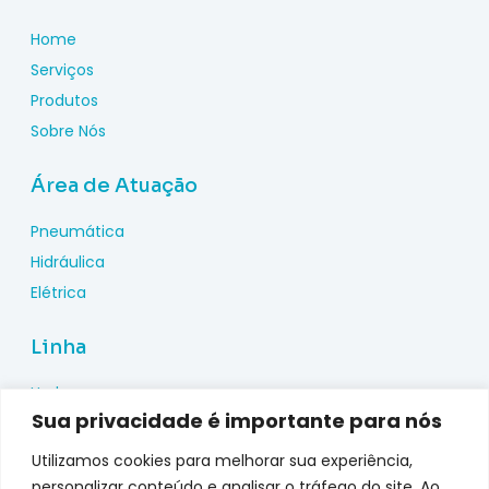
Home
Serviços
Produtos
Sobre Nós
Área de Atuação
Pneumática
Hidráulica
Elétrica
Linha
Hydac
Sua privacidade é importante para nós
Wika
Pepperl Fuchs
Utilizamos cookies para melhorar sua experiência,
Metal Work
personalizar conteúdo e analisar o tráfego do site. Ao