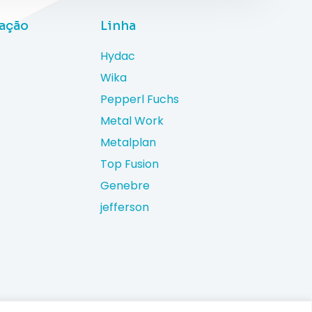
uação
Linha
Hydac
Wika
Pepperl Fuchs
Metal Work
Metalplan
Top Fusion
Genebre
jefferson