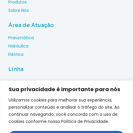
Produtos
Sobre Nós
Área de Atuação
Pneumática
Hidráulica
Elétrica
Linha
Hydac
Sua privacidade é importante para nós
Wika
Pepperl Fuchs
Utilizamos cookies para melhorar sua experiência,
Metal Work
personalizar conteúdo e analisar o tráfego do site. Ao
continuar navegando, você concorda com o uso de
Metalplan
cookies conforme nossa Política de Privacidade.
Top Fusion
Genebre