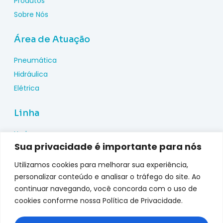
Produtos
Sobre Nós
Área de Atuação
Pneumática
Hidráulica
Elétrica
Linha
Hydac
Sua privacidade é importante para nós
Wika
Pepperl Fuchs
Utilizamos cookies para melhorar sua experiência,
Metal Work
personalizar conteúdo e analisar o tráfego do site. Ao
continuar navegando, você concorda com o uso de
Metalplan
cookies conforme nossa Política de Privacidade.
Top Fusion
Genebre