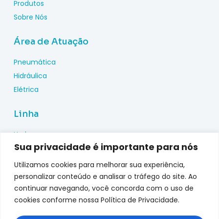
Produtos
Sobre Nós
Área de Atuação
Pneumática
Hidráulica
Elétrica
Linha
Hydac
Sua privacidade é importante para nós
Wika
Pepperl Fuchs
Utilizamos cookies para melhorar sua experiência,
Metal Work
personalizar conteúdo e analisar o tráfego do site. Ao
continuar navegando, você concorda com o uso de
Metalplan
cookies conforme nossa Política de Privacidade.
Top Fusion
Genebre