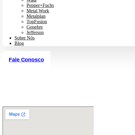
Pepper+Fuchs
Metal Work
Metalplan
TopFusion
Genebre
Jefferson
Sobre Nós
Blog
Fale Conosco
Faça um Orçamento
União Mista com Flange Padrão TF Fêmea TopAir TopFusion