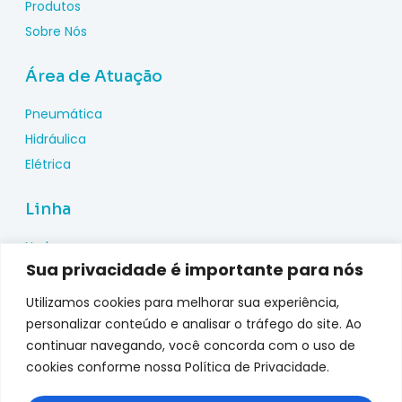
Produtos
Sobre Nós
Área de Atuação
Pneumática
Hidráulica
Elétrica
Linha
Hydac
Sua privacidade é importante para nós
Wika
Pepperl Fuchs
Utilizamos cookies para melhorar sua experiência,
Metal Work
personalizar conteúdo e analisar o tráfego do site. Ao
continuar navegando, você concorda com o uso de
Metalplan
cookies conforme nossa Política de Privacidade.
Top Fusion
Genebre