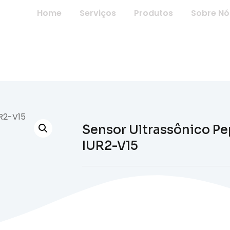
7-7612
Home
Serviços
Produtos
Sobre Nó
Sensor Ultrassônico 
IUR2-V15