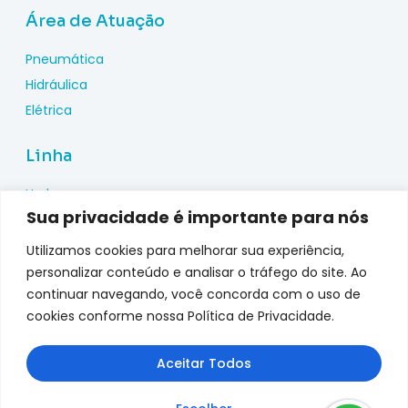
Área de Atuação
Pneumática
Hidráulica
Elétrica
Linha
Hydac
Sua privacidade é importante para nós
Wika
Pepperl Fuchs
Utilizamos cookies para melhorar sua experiência,
Metal Work
personalizar conteúdo e analisar o tráfego do site. Ao
continuar navegando, você concorda com o uso de
Metalplan
cookies conforme nossa Política de Privacidade.
Top Fusion
Genebre
Aceitar Todos
jefferson