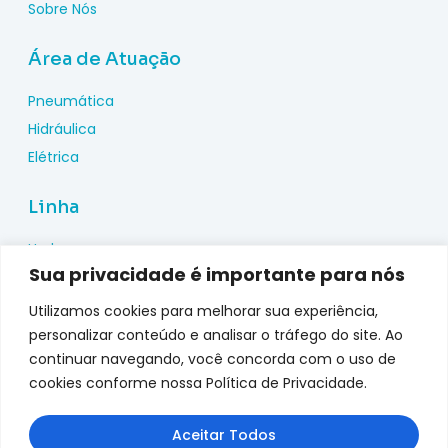
Sobre Nós
Área de Atuação
Pneumática
Hidráulica
Elétrica
Linha
Hydac
Sua privacidade é importante para nós
Wika
Pepperl Fuchs
Utilizamos cookies para melhorar sua experiência,
Metal Work
personalizar conteúdo e analisar o tráfego do site. Ao
continuar navegando, você concorda com o uso de
Metalplan
cookies conforme nossa Política de Privacidade.
Top Fusion
Genebre
Aceitar Todos
jefferson