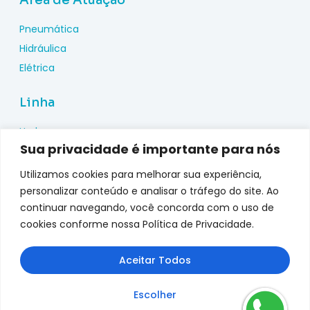
Área de Atuação
Pneumática
Hidráulica
Elétrica
Linha
Hydac
Sua privacidade é importante para nós
Wika
Pepperl Fuchs
Utilizamos cookies para melhorar sua experiência,
Metal Work
personalizar conteúdo e analisar o tráfego do site. Ao
continuar navegando, você concorda com o uso de
Metalplan
cookies conforme nossa Política de Privacidade.
Top Fusion
Genebre
Aceitar Todos
jefferson
Escolher