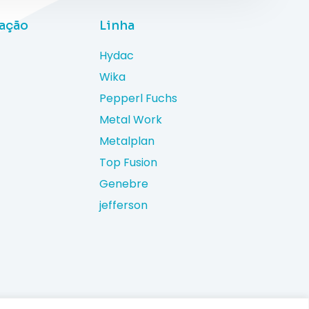
uação
Linha
Hydac
Wika
Pepperl Fuchs
Metal Work
Metalplan
Top Fusion
Genebre
jefferson