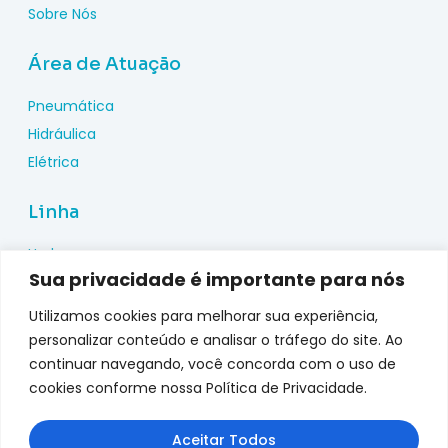
Sobre Nós
Área de Atuação
Pneumática
Hidráulica
Elétrica
Linha
Hydac
Sua privacidade é importante para nós
Wika
Pepperl Fuchs
Utilizamos cookies para melhorar sua experiência,
Metal Work
personalizar conteúdo e analisar o tráfego do site. Ao
continuar navegando, você concorda com o uso de
Metalplan
cookies conforme nossa Política de Privacidade.
Top Fusion
Genebre
Aceitar Todos