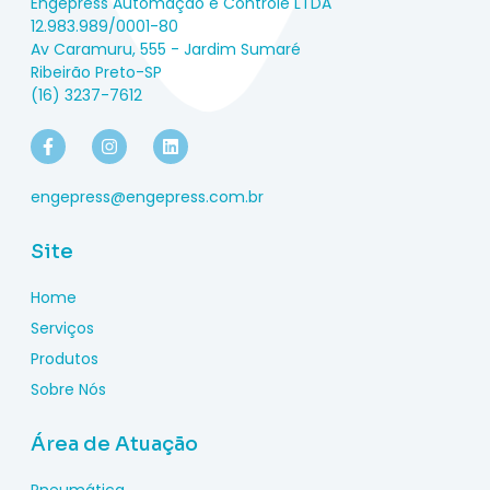
Engepress Automação e Controle LTDA
12.983.989/0001-80
Av Caramuru, 555 - Jardim Sumaré
Ribeirão Preto-SP
(16) 3237-7612
engepress@engepress.com.br
Site
Home
Serviços
Produtos
Sobre Nós
Área de Atuação