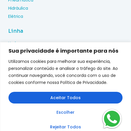
Pneumática
Hidráulica
Elétrica
Linha
Hydac
Sua privacidade é importante para nós
Wika
Pepperl Fuchs
Utilizamos cookies para melhorar sua experiência,
Metal Work
personalizar conteúdo e analisar o tráfego do site. Ao
continuar navegando, você concorda com o uso de
Metalplan
cookies conforme nossa Política de Privacidade.
Top Fusion
Genebre
Aceitar Todos
jefferson
Escolher
Rejeitar Todos
Copyright © 2025