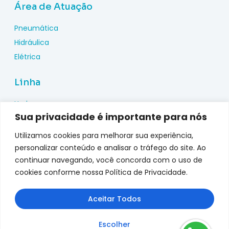
Área de Atuação
Pneumática
Hidráulica
Elétrica
Linha
Hydac
Sua privacidade é importante para nós
Wika
Pepperl Fuchs
Utilizamos cookies para melhorar sua experiência,
Metal Work
personalizar conteúdo e analisar o tráfego do site. Ao
continuar navegando, você concorda com o uso de
Metalplan
cookies conforme nossa Política de Privacidade.
Top Fusion
Genebre
Aceitar Todos
jefferson
Escolher