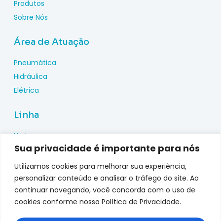
Produtos
Sobre Nós
Área de Atuação
Pneumática
Hidráulica
Elétrica
Linha
Hydac
Sua privacidade é importante para nós
Wika
Pepperl Fuchs
Utilizamos cookies para melhorar sua experiência,
Metal Work
personalizar conteúdo e analisar o tráfego do site. Ao
continuar navegando, você concorda com o uso de
Metalplan
cookies conforme nossa Política de Privacidade.
Top Fusion
Genebre