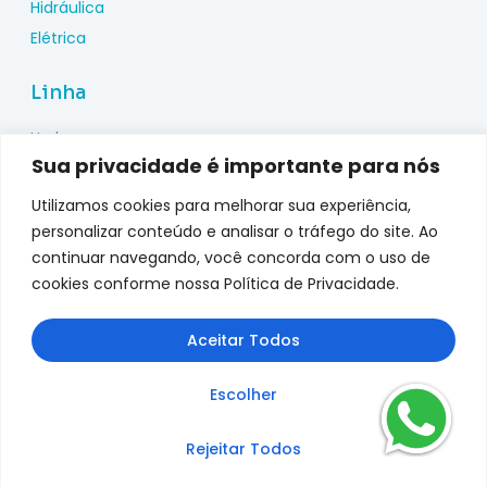
Hidráulica
Elétrica
Linha
Hydac
Sua privacidade é importante para nós
Wika
Pepperl Fuchs
Utilizamos cookies para melhorar sua experiência,
Metal Work
personalizar conteúdo e analisar o tráfego do site. Ao
continuar navegando, você concorda com o uso de
Metalplan
cookies conforme nossa Política de Privacidade.
Top Fusion
Genebre
Aceitar Todos
jefferson
Escolher
Rejeitar Todos
Copyright © 2025