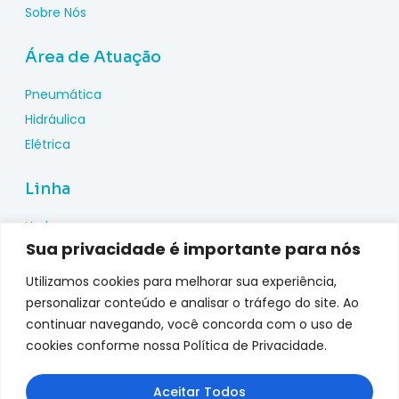
Sobre Nós
Área de Atuação
Pneumática
Hidráulica
Elétrica
Linha
Hydac
Sua privacidade é importante para nós
Wika
Pepperl Fuchs
Utilizamos cookies para melhorar sua experiência,
Metal Work
personalizar conteúdo e analisar o tráfego do site. Ao
continuar navegando, você concorda com o uso de
Metalplan
cookies conforme nossa Política de Privacidade.
Top Fusion
Genebre
Aceitar Todos