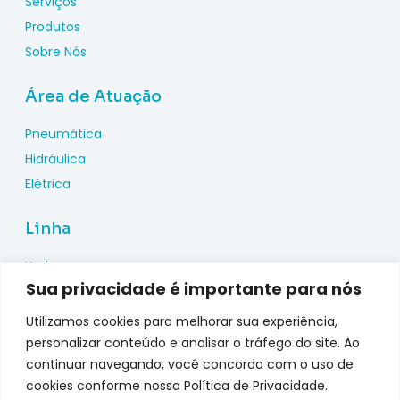
Serviços
Produtos
Sobre Nós
Área de Atuação
Pneumática
Hidráulica
Elétrica
Linha
Hydac
Sua privacidade é importante para nós
Wika
Pepperl Fuchs
Utilizamos cookies para melhorar sua experiência,
Metal Work
personalizar conteúdo e analisar o tráfego do site. Ao
continuar navegando, você concorda com o uso de
Metalplan
cookies conforme nossa Política de Privacidade.
Top Fusion