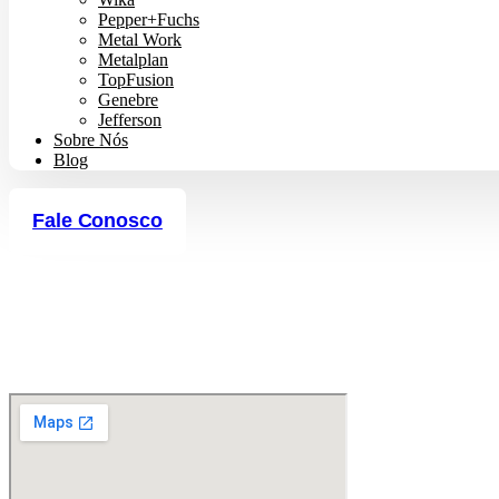
Pepper+Fuchs
Metal Work
Metalplan
TopFusion
Genebre
Jefferson
Sobre Nós
Blog
Fale Conosco
Faça um Orçamento
Bobina Jefferson DIN 43650 Forma A