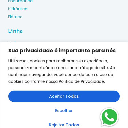
Pneumática
Hidráulica
Elétrica
Linha
Hydac
Sua privacidade é importante para nós
Wika
Pepperl Fuchs
Utilizamos cookies para melhorar sua experiência,
Metal Work
personalizar conteúdo e analisar o tráfego do site. Ao
continuar navegando, você concorda com o uso de
Metalplan
cookies conforme nossa Política de Privacidade.
Top Fusion
Genebre
Aceitar Todos
jefferson
Escolher
Rejeitar Todos
Copyright © 2025